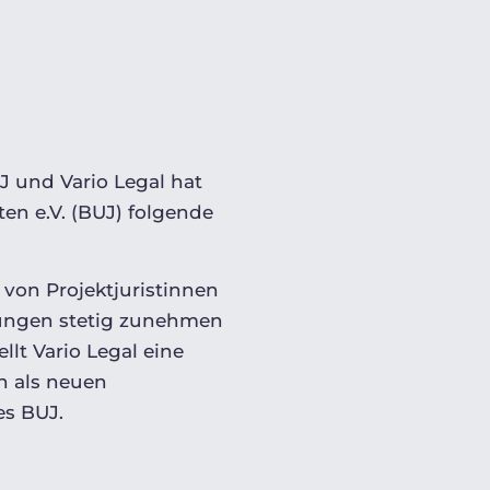
 und Vario Legal hat
n e.V. (BUJ) folgende
 von Projektjuristinnen
derungen stetig zunehmen
lt Vario Legal eine
n
als neuen
es BUJ.