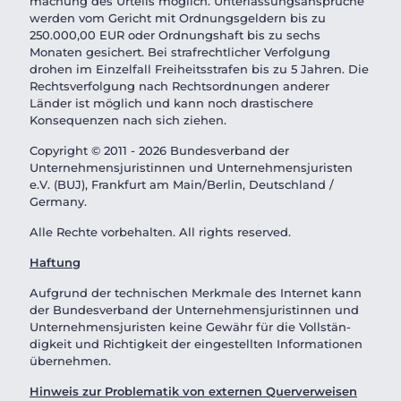
machung des Urteils möglich. Unterlas­sungs­an­sprüche
werden vom Gericht mit Ordnungs­geldern bis zu
250.000,00 EUR oder Ordnungshaft bis zu sechs
Monaten gesichert. Bei strafrecht­licher Verfolgung
drohen im Einzelfall Freiheits­strafen bis zu 5 Jahren. Die
Rechts­ver­folgung nach Rechts­ord­nungen anderer
Länder ist möglich und kann noch drasti­schere
Konsequenzen nach sich ziehen.
Copyright © 2011 - 2026 Bundesverband der
Unternehmensjuristinnen und Unternehmensjuristen
e.V. (BUJ), Frankfurt am Main/Berlin, Deutschland /
Germany.
Alle Rechte vorbehalten. All rights reserved.
Haftung
Aufgrund der technischen Merkmale des Internet kann
der Bundesverband der Unternehmensjuristinnen und
Unternehmensjuristen keine Gewähr für die Vollstän­
digkeit und Richtigkeit der eingestellten Informa­tionen
übernehmen.
Hinweis zur Problematik von externen Querver­weisen