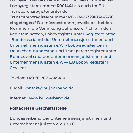
Lobbyregister des Deutschen Bundestags unter der
Lobbyregisternummer: R001441 als auch im EU-
Transparenzregister unter der
Transparenzregisternummer REG 0492329103442-38
eingetragen." Du müsstest dann jeweils bei beiden
Nummern die Verlinkung auf unsere Profile in den
Registern setzen, Lobbyregister unter
Registereintrag
"Bundesverband der Unternehmensjuristinnen und
Unternehmensjuristen e.V." - Lobbyregister beim
Deutschen Bundestag
und Transparenzregister unter
Bundesverband der Unternehmensjuristinnen und
Unternehmensjuristen e.V. — EU Lobby Register |
GovLens
.
Telefon
: +49 30 206 41494-0
E-Mail
:
kontakt@buj-verband.de
Internet
:
www.buj-verband.de
Postadresse Gesch
ä
ftsstelle
Bundesverband der Unternehmensjuristinnen und
Unternehmensjuristen e.V. (BUJ)