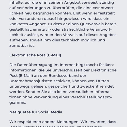
Inhalte, auf die er in seinem Angebot verweist, ständig
auf Verände­rungen zu überprüfen, die eine Verant­wort­
lichkeit neu begründen könnten. Erst wenn er feststellt
oder von anderen darauf hingewiesen wird, dass ein
konkretes Angebot, zu dem er einen Querverweis bereit­
ge­stellt hat, eine zivil- oder strafrechtliche Verant­wort­
lichkeit auslöst, wird er den Verweis auf dieses Angebot
aufheben, soweit ihm dies technisch möglich und
zumutbar ist.
Elektro­nische Post (E-Mail)
Die Datenüber­tragung im Internet birgt (noch) Risiken:
Informa­tionen, die Sie unverschlüsselt per Elektro­nische
Post (E-Mail) an den Bundesverband der
Unternehmensjuristen schicken, können von Dritten
unterwegs gelesen, gespeichert und zweckent­fremdet
werden. Senden Sie also keine vertrau­lichen Informa­
tionen ohne Verwendung eines Verschlüs­se­llungs­pro­
gramms.
Netiquette fü
r Social Media
Wir respektieren andere Meinungen. Wir erwarten, dass