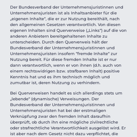
Der Bundesverband der Unternehmensjuristinnen und
Unternehmensjuristen ist als Inhalts­an­bieter für die
„eigenen Inhalte“, die er zur Nutzung bereithält, nach
den allgemeinen Gesetzen verant­wortlich. Von diesen
eigenen Inhalten sind Querverweise („Links“) auf die von
anderen Anbietern bereit­ge­haltenen Inhalte zu
unterscheiden. Durch den Querverweis hält der
Bundesverband der Unternehmensjuristinnen und
Unternehmensjuristen insofern “fremde Inhalte“ zur
Nutzung bereit. Für diese fremden Inhalte ist er nur
dann verant­wortlich, wenn er von ihnen (d.h. auch von
einem rechts­widrigen bzw. strafbaren Inhalt) positive
Kenntnis hat und es ihm technisch möglich und
zumutbar ist, deren Nutzung zu verhindern.
Bei Querver­weisen handelt es sich allerdings stets um
„lebende“ (dynamische) Verwei­sungen. Der
Bundesverband der Unternehmensjuristinnen und
Unternehmensjuristen hat bei der erstmaligen
Verknüpfung zwar den fremden Inhalt daraufhin
überprüft, ob durch ihn eine mögliche zivilrechtliche
oder strafrechtliche Verant­wort­lichkeit ausgelöst wird. Er
ist aber nach dem Gesetz nicht dazu verpflichtet, die