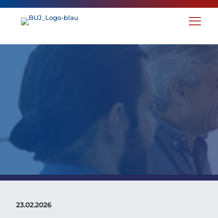
BUJ Zertifikatslehrgangs
„Legal Operations
Manager“ - jetzt
Frühbucherrabatt
sichern
23.02.2026