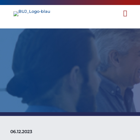
Schreiben des DAX40-General
Counsel Clubs
an den Bundesminister für
Arbeit und Soziales
06.12.2023