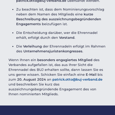
patrick.otto@buj-verband.de
übersandt werden.
Zu beachten ist, dass dem Nominierungsvorschlag
neben dem Namen des Mitglieds eine
kurze
Beschreibung des auszeichnungsbegründenden
Engagements
beizufügen ist.
Die Entscheidung darüber, wer die Ehrennadel
erhält, erfolgt durch den
Vorstand
.
Die
Verleihung
der Ehrennadeln erfolgt im Rahmen
des
Unternehmensjuristenkongresses
.
Wenn Ihnen ein
besonders engagiertes Mitglied
des
Verbandes aufgefallen ist, das aus Ihrer Sicht die
Ehrennadel des BUJ erhalten sollte, dann lassen Sie es
uns gerne wissen. Schicken Sie einfach eine
E-Mail
bis
zum
20. August 2024
an
patrick.otto@buj-verband.de
und beschreiben Sie kurz das
auszeichnungsbegründende Engagement des von
Ihnen nominierten Mitglieds.